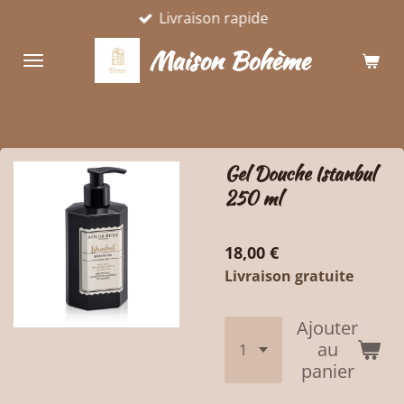
Livraison rapide
Passer
au
Maison Bohème
contenu
principal
Gel Douche Istanbul
250 ml
18,00 €
Livraison gratuite
Ajouter
au
panier