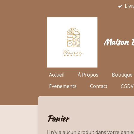
Livr
Passer
au
contenu
principal
Maison 
Accueil
À Propos
Boutique 
Evénements
Contact
CGDV
Panier
Il n'y a aucun produit dans votre panier