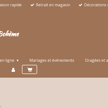
aison rapide
Retrait en magasin
Décorations 
Bohème
en ligne
Mariages et événements
Dragées et a
.