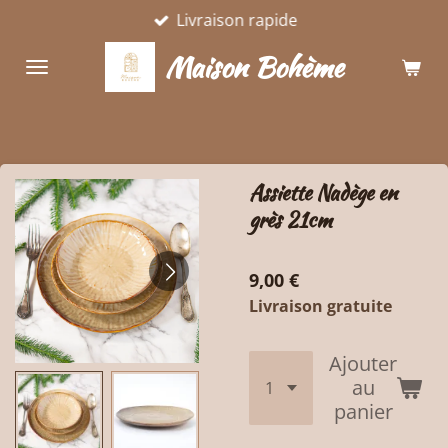
Livraison rapide
Passer
au
Maison Bohème
contenu
principal
Assiette Nadège en
grès 21cm
9,00 €
Livraison gratuite
Ajouter
au
panier